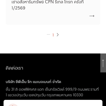
เช่าอสังหาริมทรัพย์ CPN รีเทล โกรท ครั้งที่
1/2569
1
ติดต่อเรา
บริษัท ซีพีเอ็น รีท แมเนจเมนท์ จำกัด
ชั้น 31 ดิ ออฟฟิศเศส แอท เซ็นทรัลเวิลด์ 999/9 ถนนพระรามที่
1 แขวงปทุมวัน เขตปทุมวัน กรุงเทพมหานคร 10330