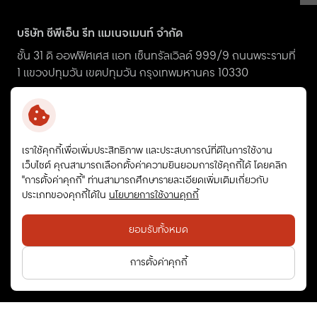
บริษัท ซีพีเอ็น รีท แมเนจเมนท์ จำกัด
ชั้น 31 ดิ ออฟฟิศเศส แอท เซ็นทรัลเวิลด์ 999/9 ถนนพระรามที่
1 แขวงปทุมวัน เขตปทุมวัน กรุงเทพมหานคร 10330
ir_cpnreit@centralpattana.co.th
+66 (0) 2-667-5555 ต่อ 1660
เราใช้คุกกี้เพื่อเพิ่มประสิทธิภาพ และประสบการณ์ที่ดีในการใช้งาน
เว็บไซต์ คุณสามารถเลือกตั้งค่าความยินยอมการใช้คุกกี้ได้ โดยคลิก
CPNREIT
"การตั้งค่าคุกกี้" ท่านสามารถศึกษารายละเอียดเพิ่มเติมเกี่ยวกับ
ประเภทของคุกกี้ได้ใน
นโยบายการใช้งานคุกกี้
© สงวนลิขสิทธิ์ พ.ศ. 2569 ทรัสต์เพื่อการลงทุนในสิทธิการเช่า
ยอมรับทั้งหมด
อสังหาริมทรัพย์ CPN รีเทล โกรท
ข้อกำหนดและเงื่อนไข
นโยบายความเป็นส่วนตัว
การตั้งค่าคุกกี้
นโยบายการใช้งานคุกกี้
แผนผังเว็บไซต์