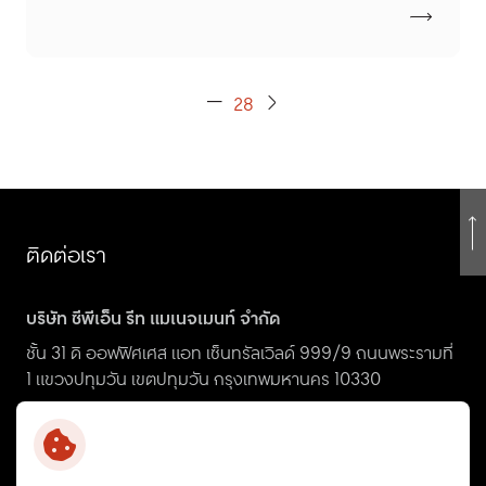
28
ติดต่อเรา
บริษัท ซีพีเอ็น รีท แมเนจเมนท์ จำกัด
ชั้น 31 ดิ ออฟฟิศเศส แอท เซ็นทรัลเวิลด์ 999/9 ถนนพระรามที่
1 แขวงปทุมวัน เขตปทุมวัน กรุงเทพมหานคร 10330
ir_cpnreit@centralpattana.co.th