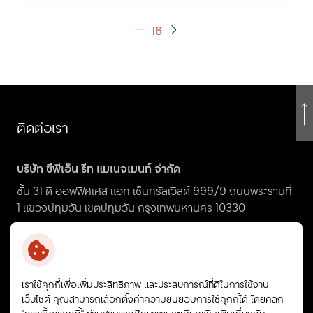
16
ติดต่อเรา
บริษัท ซีพีเอ็น รีท แมเนจเมนท์ จำกัด
ชั้น 31 ดิ ออฟฟิศเศส แอท เซ็นทรัลเวิลด์ 999/9 ถนนพระรามที่
1 แขวงปทุมวัน เขตปทุมวัน กรุงเทพมหานคร 10330
ir_cpnreit@centralpattana.co.th
+66 (0) 2-667-5555 ต่อ 1660
เราใช้คุกกี้เพื่อเพิ่มประสิทธิภาพ และประสบการณ์ที่ดีในการใช้งาน
เว็บไซต์ คุณสามารถเลือกตั้งค่าความยินยอมการใช้คุกกี้ได้ โดยคลิก