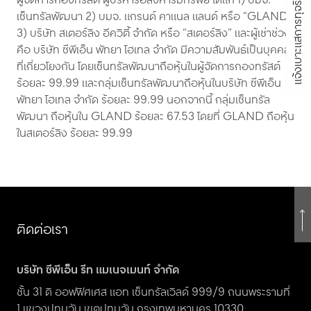
ผู้จัดการกองทรัสต์ ผู้บริหารอสังหาริมทรัพย์ ได้แก่ 1) บมจ.
แจ้งเบาะแสการทุจริต
เซ็นทรัลพัฒนา 2) บมจ. แกรนด์ คาแนล แลนด์ หรือ “GLAND”
3) บริษัท
สเตอร์ลิง
อีควิตี้ จำกัด หรือ
“สเตอร์ลิง”
และผู้เช่าช่วง
คือ บริษัท ซีพีเอ็น พัทยา โฮเทล จำกัด มีความสัมพันธ์เป็นบุคคล
ที่เกี่ยวโยงกัน โดยเซ็นทรัลพัฒนาถือหุ้นในผู้จัดการกองทรัสต์
ร้อยละ 99.99 และกลุ่มเซ็นทรัลพัฒนาถือหุ้นในบริษัท ซีพีเอ็น
พัทยา โฮเทล จำกัด ร้อยละ 99.99 นอกจากนี้ กลุ่มเซ็นทรัล
พัฒนา ถือหุ้นใน GLAND ร้อยละ 67.53 โดยที่ GLAND ถือหุ้น
ในสเตอร์ลิง ร้อยละ 99.99
ติดต่อเรา
บริษัท ซีพีเอ็น รีท แมเนจเมนท์ จำกัด
ชั้น 31 ดิ ออฟฟิศเศส แอท เซ็นทรัลเวิลด์ 999/9 ถนนพระรามที่
1 แขวงปทุมวัน เขตปทุมวัน กรุงเทพมหานคร 10330